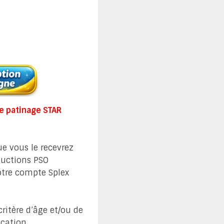
e patinage STAR
ue vous le recevrez
oductions PSO
votre compte Splex
critère d’âge et/ou de
ication.