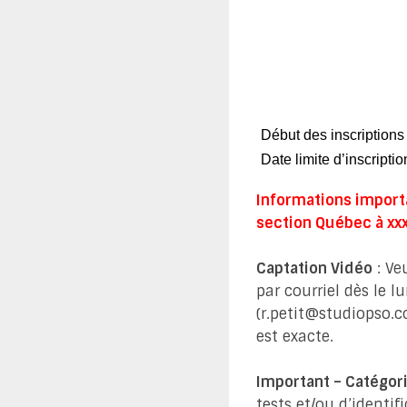
Début des inscription
Date limite d’inscriptio
Informations import
section Québec à xxx
Captation Vidéo
: Ve
par courriel dès le 
(
r.petit@studiopso.
est exacte.
Important – Catégori
tests et/ou d’identif