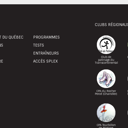
CLUBS RÉGIONAU
T DU QUÉBEC
PROGRAMMES
NS
TESTS
ENTRAÎNEURS
Club de
patinage du
RE
ACCÈS SPLEX
Transcontinental
CPA du Rocher
Percé (Chandler)
CPA Tourbillon
de Matane