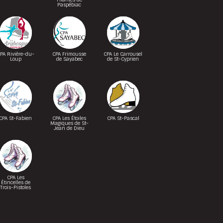
Paspébiac
PA Rivière-du-
CPA Frimousse
CPA Le Carrousel
Loup
de Sayabec
de St-Cyprien
CPA St-Fabien
CPA Les Étoiles
CPA St-Pascal
Magiques de St-
Jean de Dieu
CPA Les
Étincelles de
Trois-Pistoles