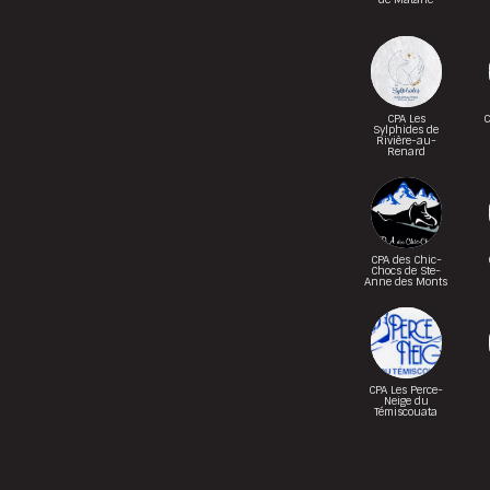
CPA Les
C
Sylphides de
Rivière-au-
Renard
CPA des Chic-
Chocs de Ste-
Anne des Monts
CPA Les Perce-
Neige du
Témiscouata