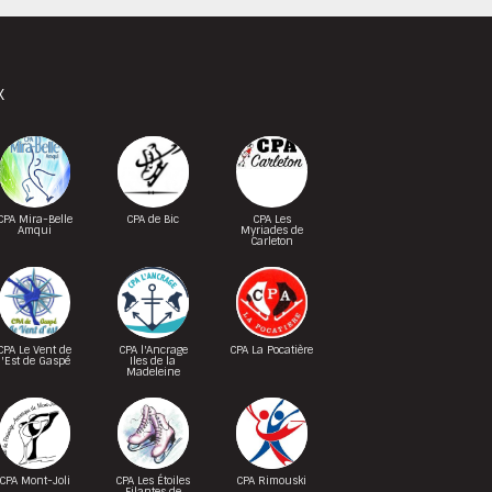
X
CPA Mira-Belle
CPA de Bic
CPA Les
Amqui
Myriades de
Carleton
CPA Le Vent de
CPA l'Ancrage
CPA La Pocatière
l'Est de Gaspé
Iles de la
Madeleine
CPA Mont-Joli
CPA Les Étoiles
CPA Rimouski
Filantes de