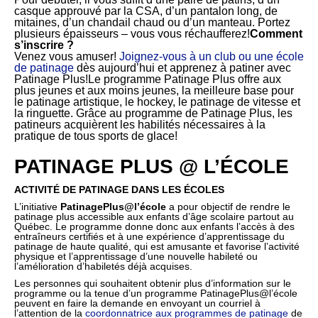
casque approuvé par la CSA, d’un pantalon long, de
mitaines, d’un chandail chaud ou d’un manteau. Portez
plusieurs épaisseurs – vous vous réchaufferez!
Comment
s’inscrire ?
Venez vous amuser!
Joignez-vous à un club ou une école
de patinage
dès aujourd’hui et apprenez à patiner avec
Patinage Plus!Le programme Patinage Plus offre aux
plus jeunes et aux moins jeunes, la meilleure base pour
le patinage artistique, le hockey, le patinage de vitesse et
la ringuette. Grâce au programme de Patinage Plus, les
patineurs acquièrent les habilités nécessaires à la
pratique de tous sports de glace!
PATINAGE PLUS @ L’ÉCOLE
ACTIVITÉ DE PATINAGE DANS LES ÉCOLES
L’initiative
PatinagePlus@l’école
a pour objectif de rendre le
patinage plus accessible aux enfants d’âge scolaire partout au
Québec. Le programme donne donc aux enfants l’accès à des
entraîneurs certifiés et à une expérience d’apprentissage du
patinage de haute qualité, qui est amusante et favorise l’activité
physique et l’apprentissage d’une nouvelle habileté ou
l’amélioration d’habiletés déjà acquises.
Les personnes qui souhaitent obtenir plus d’information sur le
programme ou la tenue d’un programme PatinagePlus@l’école
peuvent en faire la demande en envoyant un courriel à
l’attention de la
coordonnatrice aux programmes de patinage
de