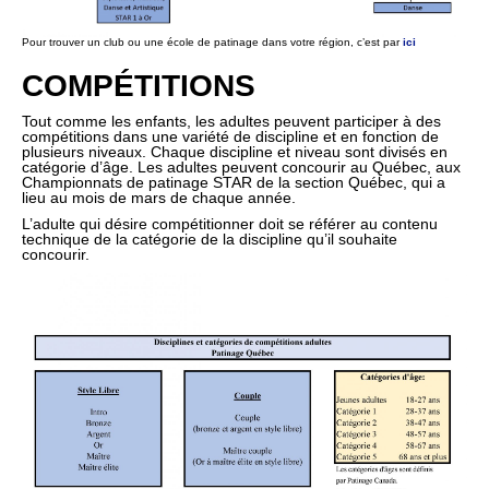
Pour trouver un club ou une école de patinage dans votre région, c’est par
ici
COMPÉTITIONS
Tout comme les enfants, les adultes peuvent participer à des
compétitions dans une variété de discipline et en fonction de
plusieurs niveaux. Chaque discipline et niveau sont divisés en
catégorie d’âge. Les adultes peuvent concourir au Québec, aux
Championnats de patinage STAR de la section Québec, qui a
lieu au mois de mars de chaque année.
L’adulte qui désire compétitionner doit se référer au contenu
technique de la catégorie de la discipline qu’il souhaite
concourir.