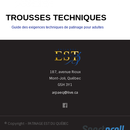
TROUSSES TECHNIQUES
Guide des exigences techniques de patinage pour adultes
187, avenue Rioux
Mont-Joli, Québec
G5H 3Y1
arpaeq@live.ca
©
Copyright - PATINAGE EST DU QUÉBEC