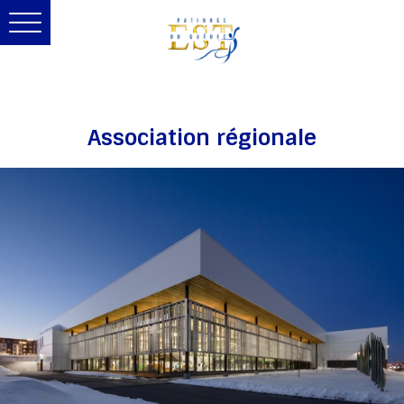
Toggle
navigation
Association régionale